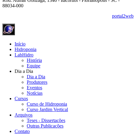
Rod. Admar Gonzaga, 1346 - Itacorubi - Florianópolis - SC -
88034-000
portal2web
Início
Hidroponia
LabHidro
História
Equipe
Dia a Dia
Dia a Dia
Produtores
Eventos
Notícias
Cursos
Curso de Hidroponia
Curso Jardim Vertical
Arquivos
Teses - Dissertações
Outras Publicações
Contato