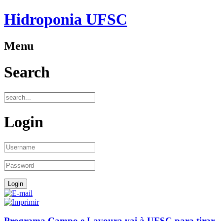
Hidroponia UFSC
Menu
Search
Login
Programa Campo e Lavoura vai à UFSC para tirar