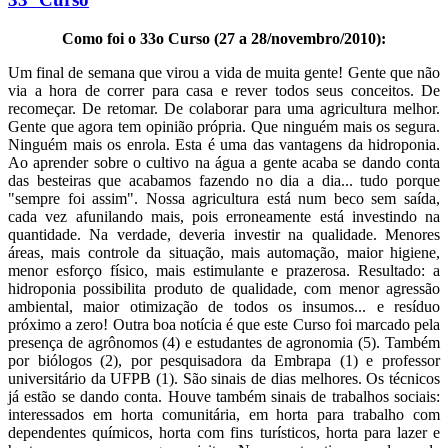
Como foi o 33o Curso (27 a 28/novembro/2010):
Um final de semana que virou a vida de muita gente! Gente que não
via a hora de correr para casa e rever todos seus conceitos. De
recomeçar. De retomar. De colaborar para uma agricultura melhor.
Gente que agora tem opinião própria. Que ninguém mais os segura.
Ninguém mais os enrola. Esta é uma das vantagens da hidroponia.
Ao aprender sobre o cultivo na água a gente acaba se dando conta
das besteiras que acabamos fazendo no dia a dia... tudo porque
"sempre foi assim". Nossa agricultura está num beco sem saída,
cada vez afunilando mais, pois erroneamente está investindo na
quantidade. Na verdade, deveria investir na qualidade. Menores
áreas, mais controle da situação, mais automação, maior higiene,
menor esforço físico, mais estimulante e prazerosa. Resultado: a
hidroponia possibilita produto de qualidade, com menor agressão
ambiental, maior otimização de todos os insumos... e resíduo
próximo a zero! Outra boa notícia é que este Curso foi marcado pela
presença de agrônomos (4) e estudantes de agronomia (5). Também
por biólogos (2), por pesquisadora da Embrapa (1) e professor
universitário da UFPB (1). São sinais de dias melhores. Os técnicos
já estão se dando conta. Houve também sinais de trabalhos sociais:
interessados em horta comunitária, em horta para trabalho com
dependentes químicos, horta com fins turísticos, horta para lazer e