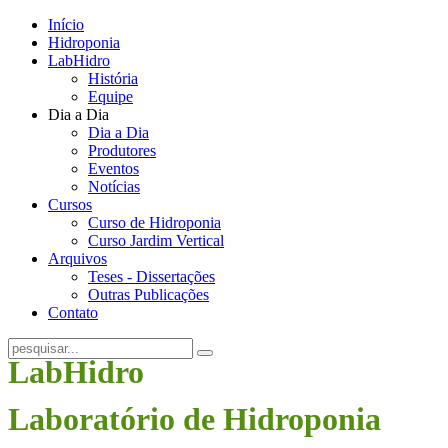
Início
Hidroponia
LabHidro
História
Equipe
Dia a Dia
Dia a Dia
Produtores
Eventos
Notícias
Cursos
Curso de Hidroponia
Curso Jardim Vertical
Arquivos
Teses - Dissertações
Outras Publicações
Contato
LabHidro
Laboratório de Hidroponia