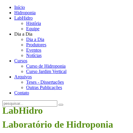
Início
Hidroponia
LabHidro
História
Equipe
Dia a Dia
Dia a Dia
Produtores
Eventos
Notícias
Cursos
Curso de Hidroponia
Curso Jardim Vertical
Arquivos
Teses - Dissertações
Outras Publicações
Contato
LabHidro
Laboratório de Hidroponia