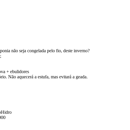
ponia não seja congelada pelo fio, deste inverno?
;
va + ebulidores
ório. Não aquecerá a estufa, mas evitará a geada.
bHidro
000