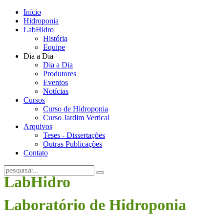
Início
Hidroponia
LabHidro
História
Equipe
Dia a Dia
Dia a Dia
Produtores
Eventos
Notícias
Cursos
Curso de Hidroponia
Curso Jardim Vertical
Arquivos
Teses - Dissertações
Outras Publicações
Contato
LabHidro
Laboratório de Hidroponia