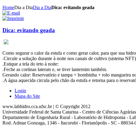
Home
Dia a Dia
Dia a Dia
Dica: evitando geada
Dica: evitando geada
Como segurar o calor da estufa e como gerar calor, para que sua hidro
.Circule a solução durante à noite nos canais de cultivo (sistema NFT)
.Estique a tela do teto à noite:
.Feche as cortinas laterais e, se tiver lanternim também.
Gerando calor: Reservatório e tampa + bombinha + rolo mangueira no
.A água aquecida circula pelo chão da estufa e retorna para o reservat
Login
Mapa do Site
www.labhidro.cca.ufsc.br | © Copyright 2012
Universidade Federal de Santa Catarina - Centro de Ciências Agrárias
Departamento de Engenharia Rural - Laboratório de Hidroponia - La
Rod. Admar Gonzaga, 1346 - Itacorubi - Florianópolis - SC - 88034-