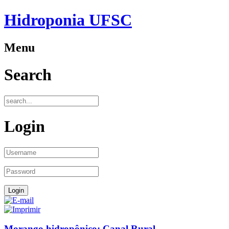
Hidroponia UFSC
Menu
Search
Login
Morango hidropônico: Canal Rural