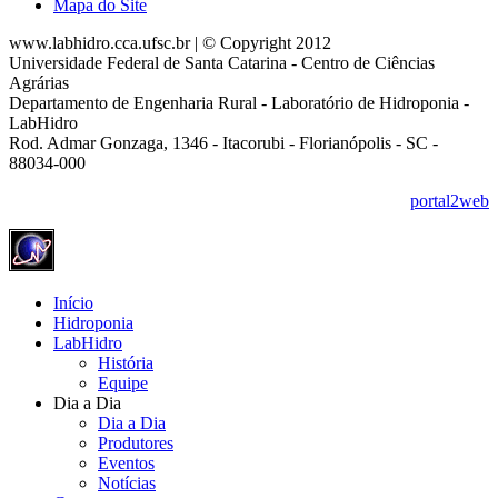
Mapa do Site
www.labhidro.cca.ufsc.br | © Copyright 2012
Universidade Federal de Santa Catarina - Centro de Ciências
Agrárias
Departamento de Engenharia Rural - Laboratório de Hidroponia -
LabHidro
Rod. Admar Gonzaga, 1346 - Itacorubi - Florianópolis - SC -
88034-000
portal2web
Início
Hidroponia
LabHidro
História
Equipe
Dia a Dia
Dia a Dia
Produtores
Eventos
Notícias