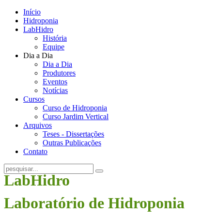
Início
Hidroponia
LabHidro
História
Equipe
Dia a Dia
Dia a Dia
Produtores
Eventos
Notícias
Cursos
Curso de Hidroponia
Curso Jardim Vertical
Arquivos
Teses - Dissertações
Outras Publicações
Contato
LabHidro
Laboratório de Hidroponia