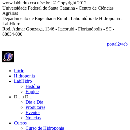
www.labhidro.cca.ufsc.br | © Copyright 2012
Universidade Federal de Santa Catarina - Centro de Ciências
Agrárias
Departamento de Engenharia Rural - Laboratório de Hidroponia -
LabHidro
Rod. Admar Gonzaga, 1346 - Itacorubi - Florianópolis - SC -
88034-000
portal2web
Início
Hidroponia
LabHidro
História
Equipe
Dia a Dia
Dia a Dia
Produtores
Eventos
Notícias
Cursos
Curso de Hidroponia