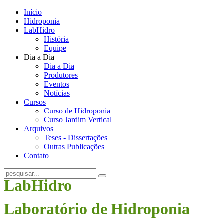
Início
Hidroponia
LabHidro
História
Equipe
Dia a Dia
Dia a Dia
Produtores
Eventos
Notícias
Cursos
Curso de Hidroponia
Curso Jardim Vertical
Arquivos
Teses - Dissertações
Outras Publicações
Contato
LabHidro
Laboratório de Hidroponia