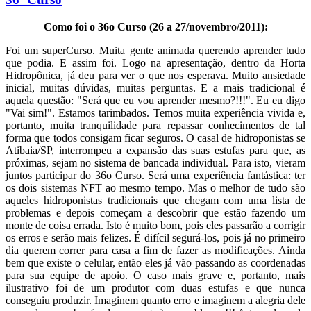
Como foi o 36o Curso (26 a 27/novembro/2011):
Foi um superCurso. Muita gente animada querendo aprender tudo
que podia. E assim foi. Logo na apresentação, dentro da Horta
Hidropônica, já deu para ver o que nos esperava. Muito ansiedade
inicial, muitas dúvidas, muitas perguntas. E a mais tradicional é
aquela questão: "Será que eu vou aprender mesmo?!!!". Eu eu digo
"Vai sim!". Estamos tarimbados. Temos muita experiência vivida e,
portanto, muita tranquilidade para repassar conhecimentos de tal
forma que todos consigam ficar seguros. O casal de hidroponistas se
Atibaia/SP, interrompeu a expansão das suas estufas para que, as
próximas, sejam no sistema de bancada individual. Para isto, vieram
juntos participar do 36o Curso. Será uma experiência fantástica: ter
os dois sistemas NFT ao mesmo tempo. Mas o melhor de tudo são
aqueles hidroponistas tradicionais que chegam com uma lista de
problemas e depois começam a descobrir que estão fazendo um
monte de coisa errada. Isto é muito bom, pois eles passarão a corrigir
os erros e serão mais felizes. É difícil segurá-los, pois já no primeiro
dia querem correr para casa a fim de fazer as modificações. Ainda
bem que existe o celular, então eles já vão passando as coordenadas
para sua equipe de apoio. O caso mais grave e, portanto, mais
ilustrativo foi de um produtor com duas estufas e que nunca
conseguiu produzir. Imaginem quanto erro e imaginem a alegria dele