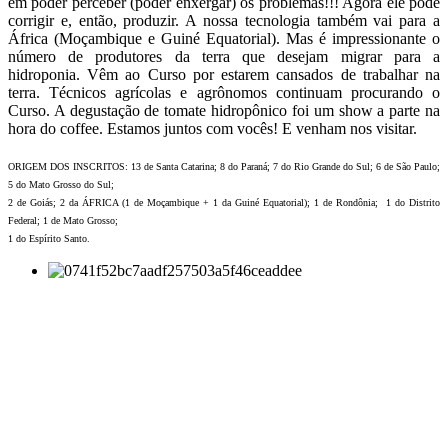
em poder perceber (poder enxergar) os problemas!!! Agora ele pode
corrigir e, então, produzir. A nossa tecnologia também vai para a
África (Moçambique e Guiné Equatorial). Mas é impressionante o
número de produtores da terra que desejam migrar para a
hidroponia. Vêm ao Curso por estarem cansados de trabalhar na
terra. Técnicos agrícolas e agrônomos continuam procurando o
Curso. A degustação de tomate hidropônico foi um show a parte na
hora do coffee. Estamos juntos com vocês! E venham nos visitar.
ORIGEM DOS INSCRITOS: 13 de Santa Catarina; 8 do Paraná; 7 do Rio Grande do Sul; 6 de São Paulo;
5 do Mato Grosso do Sul;
2 de Goiás; 2 da ÁFRICA (1 de Moçambique + 1 da Guiné Equatorial); 1 de Rondônia; 1 do Distrito
Federal; 1 de Mato Grosso;
1 do Espírito Santo.