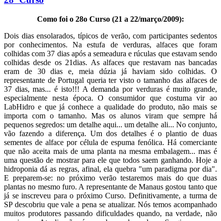
Como foi o 28o Curso (21 a 22/março/2009):
Dois dias ensolarados, típicos de verão, com participantes sedentos
por conhecimentos. Na estufa de verduras, alfaces que foram
colhidas com 37 dias após a semeadura e rúculas que estavam sendo
colhidas desde os 21dias. As alfaces que restavam nas bancadas
eram de 30 dias e, meia dúzia já haviam sido colhidas. O
representante de Portugal queria ter visto o tamanho das alfaces de
37 dias, mas... é isto!!! A demanda por verduras é muito grande,
especialmente nesta época. O consumidor que costuma vir ao
LabHidro e que já conhece a qualidade do produto, não mais se
importa com o tamanho. Mas os alunos viram que sempre há
pequenos segredos: um detalhe aqui... um detalhe ali... No conjunto,
vão fazendo a diferença. Um dos detalhes é o plantio de duas
sementes de alface por célula de espuma fenólica. Há comerciante
que não aceita mais de uma planta na mesma embalagem... mas é
uma questão de mostrar para ele que todos saem ganhando. Hoje a
hidroponia dá as regras, afinal, ela quebra "um paradigma por dia".
E preparem-se: no próximo verão testaremos mais do que duas
plantas no mesmo furo. A representante de Manaus gostou tanto que
já se inscreveu para o próximo Curso. Definitivamente, a turma de
SP descobriu que vale a pena se atualizar. Nós temos acompanhado
muitos produtores passando dificuldades quando, na verdade, não