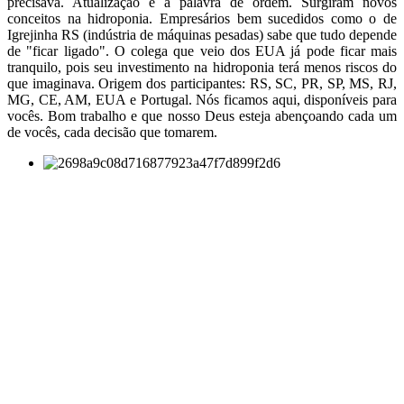
precisava. Atualização é a palavra de ordem. Surgiram novos
conceitos na hidroponia. Empresários bem sucedidos como o de
Igrejinha RS (indústria de máquinas pesadas) sabe que tudo depende
de "ficar ligado". O colega que veio dos EUA já pode ficar mais
tranquilo, pois seu investimento na hidroponia terá menos riscos do
que imaginava. Origem dos participantes: RS, SC, PR, SP, MS, RJ,
MG, CE, AM, EUA e Portugal. Nós ficamos aqui, disponíveis para
vocês. Bom trabalho e que nosso Deus esteja abençoando cada um
de vocês, cada decisão que tomarem.