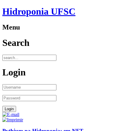
Hidroponia UFSC
Menu
Search
Login
Pythium na Hidroponia: em NFT