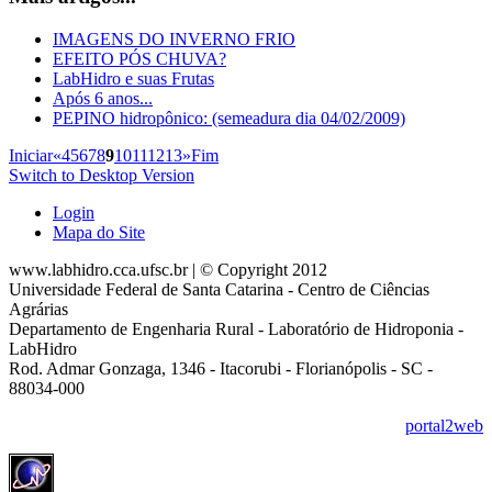
IMAGENS DO INVERNO FRIO
EFEITO PÓS CHUVA?
LabHidro e suas Frutas
Após 6 anos...
PEPINO hidropônico: (semeadura dia 04/02/2009)
Iniciar
«
4
5
6
7
8
9
10
11
12
13
»
Fim
Switch to Desktop Version
Login
Mapa do Site
www.labhidro.cca.ufsc.br | © Copyright 2012
Universidade Federal de Santa Catarina - Centro de Ciências
Agrárias
Departamento de Engenharia Rural - Laboratório de Hidroponia -
LabHidro
Rod. Admar Gonzaga, 1346 - Itacorubi - Florianópolis - SC -
88034-000
portal2web