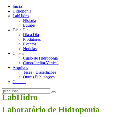
Início
Hidroponia
LabHidro
História
Equipe
Dia a Dia
Dia a Dia
Produtores
Eventos
Notícias
Cursos
Curso de Hidroponia
Curso Jardim Vertical
Arquivos
Teses - Dissertações
Outras Publicações
Contato
LabHidro
Laboratório de Hidroponia