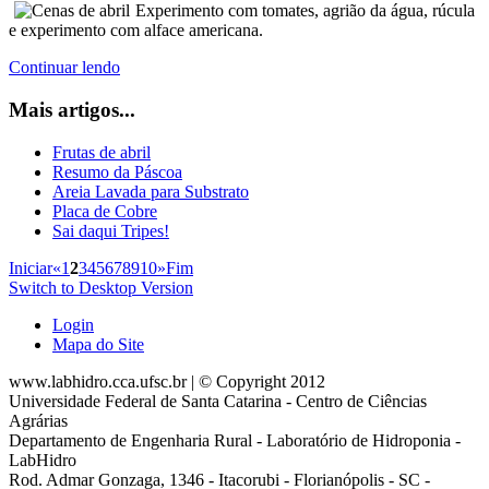
Experimento com tomates, agrião da água, rúcula
e experimento com alface americana.
Continuar lendo
Mais artigos...
Frutas de abril
Resumo da Páscoa
Areia Lavada para Substrato
Placa de Cobre
Sai daqui Tripes!
Iniciar
«
1
2
3
4
5
6
7
8
9
10
»
Fim
Switch to Desktop Version
Login
Mapa do Site
www.labhidro.cca.ufsc.br | © Copyright 2012
Universidade Federal de Santa Catarina - Centro de Ciências
Agrárias
Departamento de Engenharia Rural - Laboratório de Hidroponia -
LabHidro
Rod. Admar Gonzaga, 1346 - Itacorubi - Florianópolis - SC -