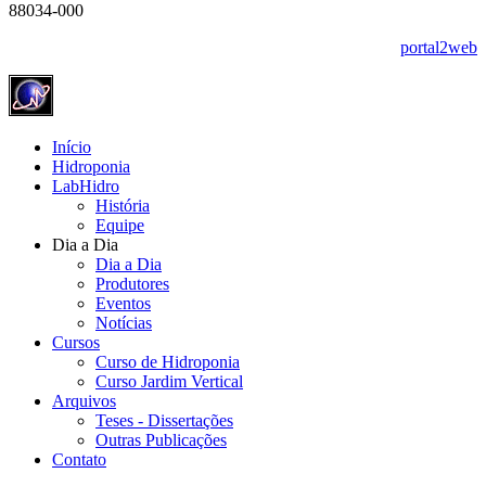
88034-000
portal2web
Início
Hidroponia
LabHidro
História
Equipe
Dia a Dia
Dia a Dia
Produtores
Eventos
Notícias
Cursos
Curso de Hidroponia
Curso Jardim Vertical
Arquivos
Teses - Dissertações
Outras Publicações
Contato