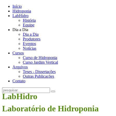
Início
Hidroponia
LabHidro
História
Equipe
Dia a Dia
Dia a Dia
Produtores
Eventos
Notícias
Cursos
Curso de Hidroponia
Curso Jardim Vertical
Arquivos
Teses - Dissertações
Outras Publicações
Contato
LabHidro
Laboratório de Hidroponia