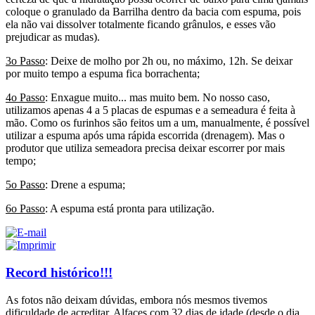
coloque o granulado da Barrilha dentro da bacia com espuma, pois
ela não vai dissolver totalmente ficando grânulos, e esses vão
prejudicar as mudas).
3o Passo
: Deixe de molho por 2h ou, no máximo, 12h. Se deixar
por muito tempo a espuma fica borrachenta;
4o Passo
: Enxague muito... mas muito bem. No nosso caso,
utilizamos apenas 4 a 5 placas de espumas e a semeadura é feita à
mão. Como os furinhos são feitos um a um, manualmente, é possível
utilizar a espuma após uma rápida escorrida (drenagem). Mas o
produtor que utiliza semeadora precisa deixar escorrer por mais
tempo;
5o Passo
: Drene a espuma;
6o Passo
: A espuma está pronta para utilização.
Record histórico!!!
As fotos não deixam dúvidas, embora nós mesmos tivemos
dificuldade de acreditar. Alfaces com 32 dias de idade (desde o dia