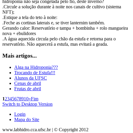
hidroponia não seja congelada pelo fio, deste inverno?
.Circule a solução durante à noite nos canais de cultivo (sistema
NFT);
.Estique a tela do teto à noite:
.Feche as cortinas laterais e, se tiver lanternim também.
Gerando calor: Reservatório e tampa + bombinha + rolo mangueira
nova + ebulidores
.A água aquecida circula pelo chão da estufa e retorna para o
reservatório. Não aquecerá a estufa, mas evitará a geada.
Mais artigos...
Alga na Hidroponia???
Trocando de Estufa!!!
Alunos da UFSC
Cenas de abril
Frutas de abril
1
2
3
4
5
6
7
8
9
10
»
Fim
Switch to Desktop Version
Login
Mapa do Site
www.labhidro.cca.ufsc.br | © Copyright 2012