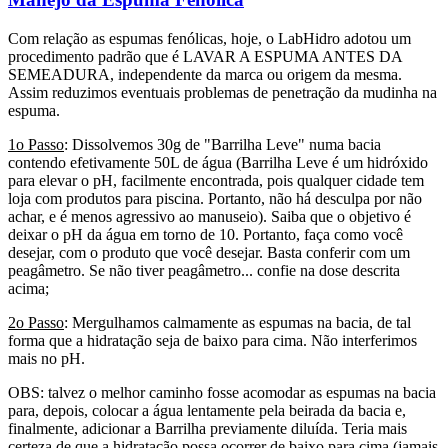
Com relação as espumas fenólicas, hoje, o LabHidro adotou um
procedimento padrão que é LAVAR A ESPUMA ANTES DA
SEMEADURA, independente da marca ou origem da mesma.
Assim reduzimos eventuais problemas de penetração da mudinha na
espuma.
1o Passo
: Dissolvemos 30g de "Barrilha Leve" numa bacia
contendo efetivamente 50L de água (Barrilha Leve é um hidróxido
para elevar o pH, facilmente encontrada, pois qualquer cidade tem
loja com produtos para piscina. Portanto, não há desculpa por não
achar, e é menos agressivo ao manuseio). Saiba que o objetivo é
deixar o pH da água em torno de 10. Portanto, faça como você
desejar, com o produto que você desejar. Basta conferir com um
peagâmetro. Se não tiver peagâmetro... confie na dose descrita
acima;
2o Passo
: Mergulhamos calmamente as espumas na bacia, de tal
forma que a hidratação seja de baixo para cima. Não interferimos
mais no pH.
OBS: talvez o melhor caminho fosse acomodar as espumas na bacia
para, depois, colocar a água lentamente pela beirada da bacia e,
finalmente, adicionar a Barrilha previamente diluída. Teria mais
certeza de que a hidratação possa ocorrer de baixo para cima (jamais