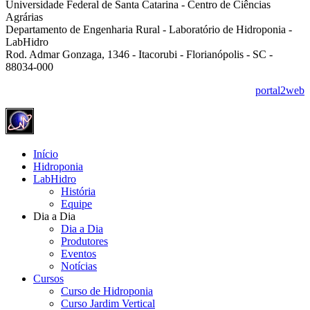
Universidade Federal de Santa Catarina - Centro de Ciências
Agrárias
Departamento de Engenharia Rural - Laboratório de Hidroponia -
LabHidro
Rod. Admar Gonzaga, 1346 - Itacorubi - Florianópolis - SC -
88034-000
portal2web
Início
Hidroponia
LabHidro
História
Equipe
Dia a Dia
Dia a Dia
Produtores
Eventos
Notícias
Cursos
Curso de Hidroponia
Curso Jardim Vertical